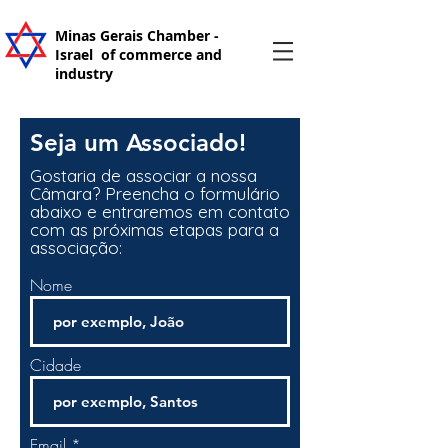
Minas Gerais Chamber -
Israel
of commerce and
industry
Seja um Associado!
Gostaria de associar a nossa
Câmara? Preencha o formulário
abaixo e entraremos em contato
com as próximas etapas para a
associação:
Nome
Cidade
Email