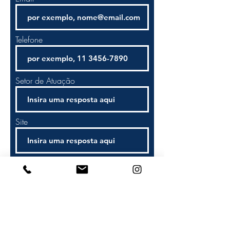
Telefone
Setor de Atuação
Site
Enviar
+55 31 99205-2300